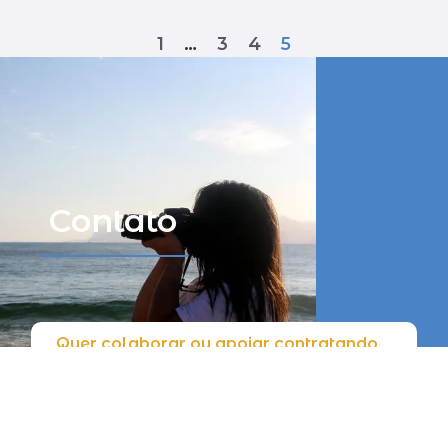
1
…
3
4
5
Contato
Quer colaborar ou apoiar contratando
um serviço audiovisual de qualidade?
Endereço