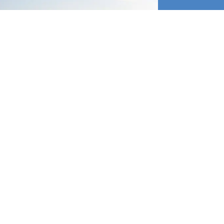
Contato
Quer colaborar ou apoiar contratando
um serviço audiovisual de qualidade?
Endereço
Rua Doutor Cotrim da Silva, 04 Centro -
Niterói / RJ
CEP 24020-330
Fale conosco
+55 21 3604-1500