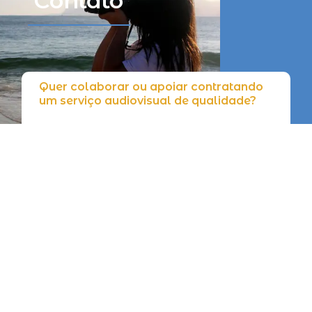
Contato
Quer colaborar ou apoiar contratando
um serviço audiovisual de qualidade?
Endereço
Rua Doutor Cotrim da Silva, 04 Centro -
Niterói / RJ
CEP 24020-330
Fale conosco
+55 21 3604-1500
Envie uma mensagem