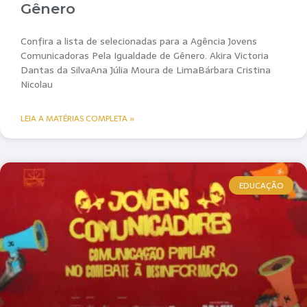
Gênero
Confira a lista de selecionadas para a Agência Jovens
Comunicadoras Pela Igualdade de Gênero. Akira Victoria
Dantas da SilvaAna Júlia Moura de LimaBárbara Cristina
Nicolau
LEIA A MATÉRIAS COMPLETA »
EDUCAÇÃO