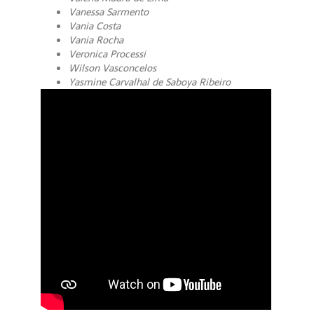
Vanessa Sarmento
Vania Costa
Vania Rocha
Veronica Processi
Wilson Vasconcelos
Yasmine Carvalhal de Saboya Ribeiro