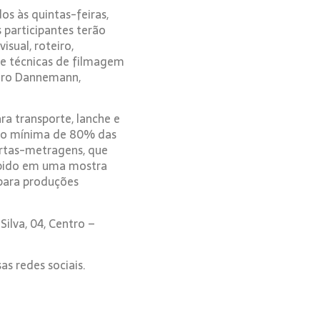
os às quintas-feiras,
 participantes terão
sual, roteiro,
e técnicas de filmagem
edro Dannemann,
ra transporte, lanche e
ção mínima de 80% das
urtas-metragens, que
xibido em uma mostra
para produções
ilva, 04, Centro –
as redes sociais.