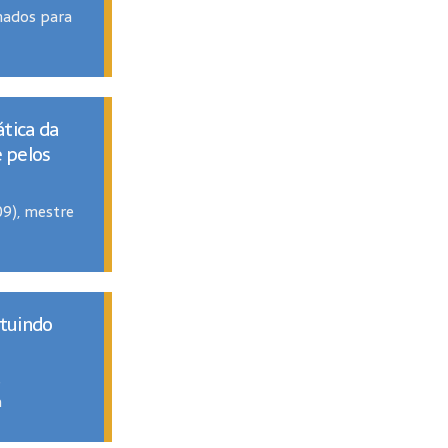
onados para
tica da
e pelos
09), mestre
ituindo
é
a