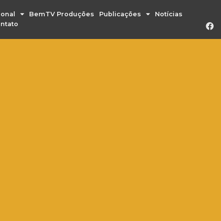
ional
BemTV Produções
Publicações
Notícias
ntato