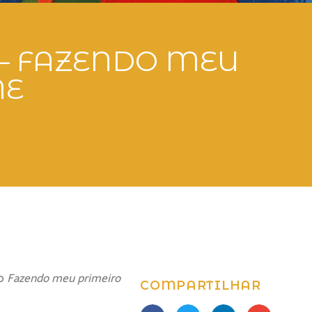
– FAZENDO MEU
ME
ão
Fazendo meu primeiro
COMPARTILHAR