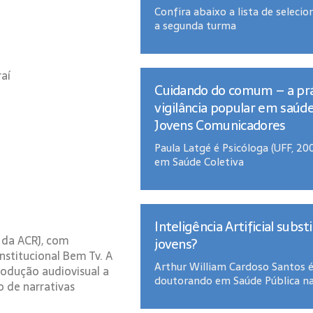
Confira abaixo a lista de seleci
a segunda turma
aí
Cuidando do comum – a prá
vigilância popular em saúd
Jovens Comunicadores
Paula Latgé é Psicóloga (UFF, 20
em Saúde Coletiva
Inteligência Artificial subst
 da ACRJ, com
jovens?
Institucional Bem Tv. A
Arthur William Cardoso Santos 
rodução audiovisual a
doutorando em Saúde Pública n
o de narrativas