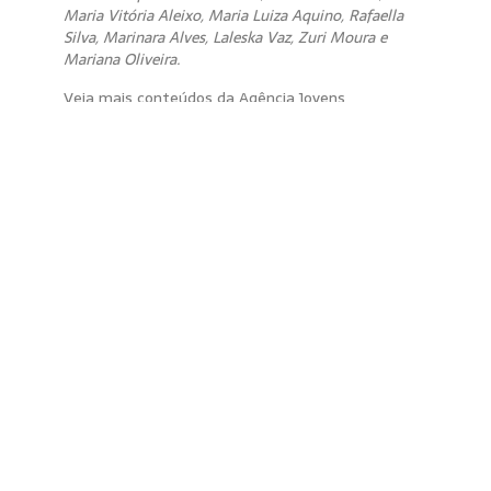
Maria Vitória Aleixo, Maria Luiza Aquino, Rafaella
Silva, Marinara Alves, Laleska Vaz, Zuri Moura e
Mariana Oliveira.
Veja mais conteúdos da Agência Jovens
Comunicadores
aqui
.
O projeto Jovens Comunicadores é uma realização
da Bem Tv em parceria com a Plataforma Pluriverso.
Patrocínio: Lei de Incentivo à Cultura, Secretaria de
Estado de Cultura e Economia Criativa, Governo do
Estado do Rio de Janeiro, Petrobras, Governo
Federal.
COMPARTILHAR