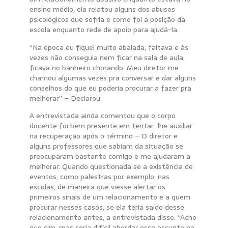
ensino médio, ela relatou alguns dos abusos
psicológicos que sofria e como foi a posição da
escola enquanto rede de apoio para ajudá-la.
“Na época eu fiquei muito abalada, faltava e às
vezes não conseguia nem ficar na sala de aula,
ficava no banheiro chorando. Meu diretor me
chamou algumas vezes pra conversar e dar alguns
conselhos do que eu poderia procurar a fazer pra
melhorar” – Declarou
A entrevistada ainda comentou que o corpo
docente foi bem presente em tentar lhe auxiliar
na recuperação após o término – O diretor e
alguns professores que sabiam da situação se
preocuparam bastante comigo e me ajudaram a
melhorar. Quando questionada se a existência de
eventos, como palestras por exemplo, nas
escolas, de maneira que viesse alertar os
primeiros sinais de um relacionamento e a quem
procurar nesses casos, se ela teria saído desse
relacionamento antes, a entrevistada disse: “Acho
que sim, mas seria difícil abordar esse assunto na