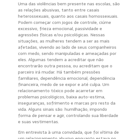
Uma das violências bem presente nas escolas, são
as relações abusivas, tanto entre casais
heterossexuais, quanto aos casais homossexuais.
Podem começar com jogos de controle, ciúme
excessivo, frieza emocional, passividade e
agressões físicas e/ou psicológicas. Nessas
situações, as mulheres tendem a ser as mais
afetadas, vivendo ao lado de seus companheiros
com medo, sendo manipuladas e ameaçadas por
eles. Algumas tendem a acreditar que não
encontrarão outra pessoa, ou acreditam que o
parceiro irá mudar. Há também pressões
familiares, dependência emocional, dependência
financeira, medo de se expor e até culpa. Um
relacionamento tóxico pode acarretar em
problemas psicológicos, baixa auto-estima,
inseguranças, sofrimento e marcas pro resto da
vida. Alguns sinais são: humilhação, impondo
forma de pensar e agir, controlando sua liberdade
e suas vestimentas.
Em entrevista à uma convidada, que foi vítima de
um relacionamento abusivo enquanto estava no